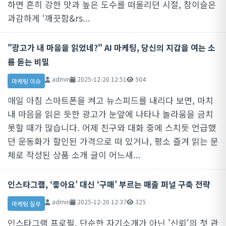
하면 흔히 강한 맛과 높은 도수를 떠올리던 시절, 참이슬은
과감하게 ‘깨끗함&rs...
"광고가 내 마음을 읽었네?" AI 마케팅, 당신의 지갑을 여는 소
름 돋는 비밀
admin
2025-12-20 12:51
504
마케팅 이슈
매일 아침 스마트폰을 켜고 뉴스피드를 내리다 보면, 마치
내 마음을 읽은 듯한 광고가 눈앞에 나타나 놀라움을 금치
못할 때가 많습니다. 어제 친구와 대화 중에 스치듯 언급했
던 운동화가 할인된 가격으로 떠 있거나, 평소 즐겨 읽는 문
체로 작성된 상품 소개 글이 어느새...
인스타그램, ‘좋아요’ 대신 ‘구매’ 부르는 매출 퍼널 구축 전략
admin
2025-12-20 12:37
325
마케팅 실무
인스타그램 프로필, 단순한 자기소개가 아닌 '신뢰'의 첫 관