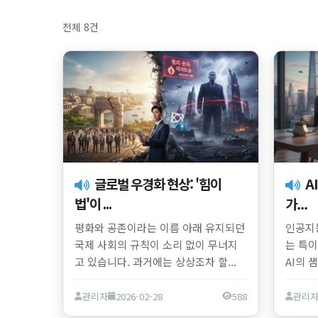
전체 8건
글로벌 우경화 현상: '힘이
AI 시대, 1인 유니콘이 되는 5
법'이 ...
가...
평화와 공존이라는 이름 아래 유지되던
인공지능
국제 사회의 규칙이 소리 없이 무너지
는 특이
고 있습니다. 과거에는 상상조차 할...
AI의 샘
관리자
2026-02-28
588
관리