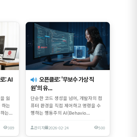
오픈클로: '무보수 가상 직
원'의 유...
을 잃
단순한 코드 생성을 넘어, 개발자의 컴
 하는
퓨터 환경을 직접 제어하고 명령을 수
는...
행하는 행동주의 AI(Behavio...
389
관리자
2026-02-24
500