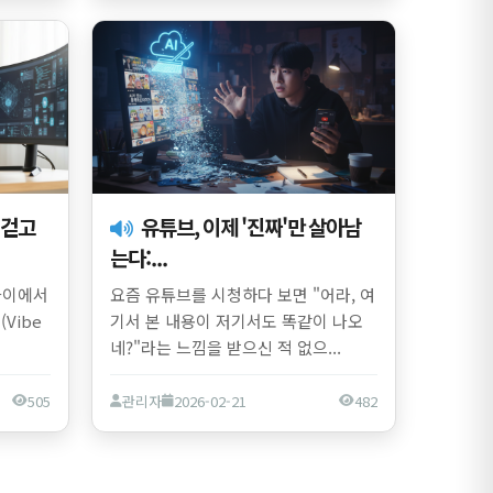
유튜브, 이제 '진짜'만 살아남
는다:...
사이에서
요즘 유튜브를 시청하다 보면 "어라, 여
Vibe
기서 본 내용이 저기서도 똑같이 나오
네?"라는 느낌을 받으신 적 없으...
505
관리자
2026-02-21
482