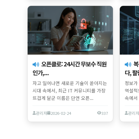
오픈클로: 24시간 무보수 직원
복잡한 데이터의 침묵을 깨우
인가,...
다, 팔란
자고 일어나면 새로운 기술이 쏟아지는
정보가
시대 속에서, 최근 IT 커뮤니티를 가장
역설적
뜨겁게 달군 이름은 단연 오픈...
속에서 
관리자
2026-02-24
337
관리