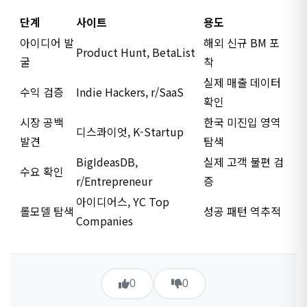
단계
사이트
용도
아이디어 발
해외 신규 BM 포
Product Hunt, BetaList
굴
착
실제 매출 데이터
수익 검증
Indie Hackers, r/SaaS
확인
시장 공백
한국 미진입 영역
디스콰이엇, K-Startup
발견
탐색
BigIdeasDB,
실제 고객 불편 검
수요 확인
r/Entrepreneur
증
아이디어스, YC Top
롤모델 탐색
성공 패턴 역추적
Companies
0
0